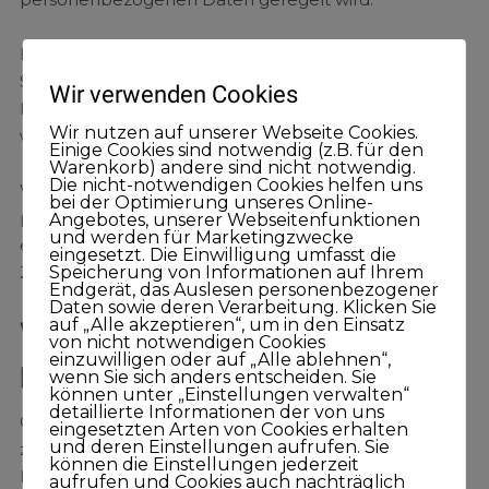
Hierbei werden Vereinbarungen mit EU-
Standardvertragsklauseln, die von der Europäischen
Wir verwenden Cookies
Kommission als das europäische Datenschutzniveau
Wir nutzen auf unserer Webseite Cookies.
wahrend, anerkannt sind.
Einige Cookies sind notwendig (z.B. für den
Warenkorb) andere sind nicht notwendig.
Die nicht-notwendigen Cookies helfen uns
Weiterhin ist der Zugang zu Bereichen, in denen
bei der Optimierung unseres Online-
personenbezogene Daten gespeichert werden,
Angebotes, unserer Webseitenfunktionen
und werden für Marketingzwecke
eingeschränkt und durch persönliche
eingesetzt. Die Einwilligung umfasst die
Speicherung von Informationen auf Ihrem
Zugangskennungen geschützt.
Endgerät, das Auslesen personenbezogener
Daten sowie deren Verarbeitung. Klicken Sie
auf „Alle akzeptieren“, um in den Einsatz
Wie lange speichere ich
von nicht notwendigen Cookies
einzuwilligen oder auf „Alle ablehnen“,
personenbezogene Daten?
wenn Sie sich anders entscheiden. Sie
können unter „Einstellungen verwalten“
detaillierte Informationen der von uns
Grundsätzlich können Sie Ihre Vertragsbeziehungen
eingesetzten Arten von Cookies erhalten
und deren Einstellungen aufrufen. Sie
zu mir jederzeit beenden, beispielsweise durch
können die Einstellungen jederzeit
Löschung Ihres Kontos oder Kündigung Ihres
aufrufen und Cookies auch nachträglich