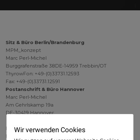
Sitz & Büro Berlin/Brandenburg
MPM_konzept
Marc Perl-Michel
Burggrafenstraße 38DE-14959 Trebbin/OT
ThyrowFon: +49-(0)33731.12593
Fax: +49-(0)33731.12591
Postanschrift & Büro Hannover
Marc Perl-Michel
Am Gehrlskamp 19a
DE-30419 Hannover
Fon: +49-(0)511.37 36 39 00
Wir verwenden Cookies
Fax: +49-(0)511.71 30 65 73