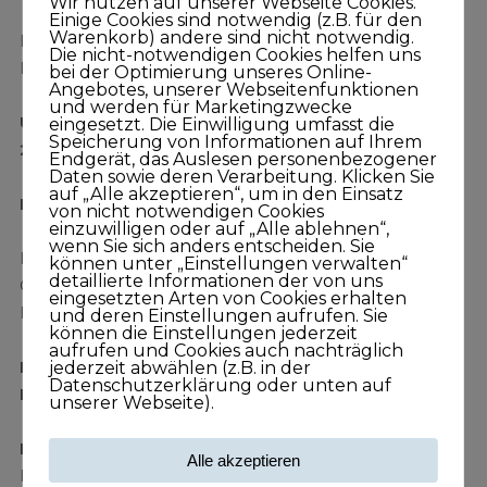
Wir nutzen auf unserer Webseite Cookies.
Einige Cookies sind notwendig (z.B. für den
Warenkorb) andere sind nicht notwendig.
E-Mail: info@100ProzentKUNDISCH.de
Die nicht-notwendigen Cookies helfen uns
Internet: www.100ProzentKUNDISCH.de
bei der Optimierung unseres Online-
Angebotes, unserer Webseitenfunktionen
und werden für Marketingzwecke
Umsatzsteuer-Identifikationsnummer gemäß §
eingesetzt. Die Einwilligung umfasst die
Speicherung von Informationen auf Ihrem
27a Umsatzsteuergesetz:
DE231305021
Endgerät, das Auslesen personenbezogener
Daten sowie deren Verarbeitung. Klicken Sie
auf „Alle akzeptieren“, um in den Einsatz
Hinweis auf EU-Streitschlichtung
von nicht notwendigen Cookies
einzuwilligen oder auf „Alle ablehnen“,
wenn Sie sich anders entscheiden. Sie
Die Europäische Kommission stellt eine Plattform zur
können unter „Einstellungen verwalten“
detaillierte Informationen der von uns
Online-Streitbeilegung (OS) bereit:
eingesetzten Arten von Cookies erhalten
http://ec.europa.eu/consumers/odr
und deren Einstellungen aufrufen. Sie
können die Einstellungen jederzeit
aufrufen und Cookies auch nachträglich
Inhaltlich Verantwortlicher i.S.v. § 18 Abs. 2
jederzeit abwählen (z.B. in der
Datenschutzerklärung oder unten auf
MStV:
Marc Perl-Michel
unserer Webseite).
Haftungshinweis:
Trotz sorgfältiger inhaltlicher
Alle akzeptieren
Kontrolle übernehmen wir keine Haftung für die