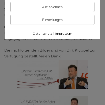
Inhalte externer Links. Für den Inhalt der verlinkten
Alle ablehnen
Seiten sind ausschließlich deren Betreiber
verantwortlich.
Einstellungen
Bildnachweis:
Die verwendeten Bilder stammen aus
meinem eigenen Archiv oder sind, sofern nicht anders
|
Datenschutz
Impressum
angegegen, lizensiert von www.iStockphoto.com.
Die nachfolgenden Bilder sind von Dirk Klüppel zur
Verfügung gestellt. Vielen Dank.