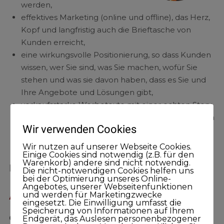
werden,
effektives Marketing (online und offline), das Herz,
Kopf und langfristig auch die Brieftasche von
Kunden erreicht,
eine wirkungsvolle Positionierung, so dass Kunden
wissen, wer Sie sind, was Sie machen, wofür Sie
stehen und was sie davon haben, dass es Sie und
Ihre Angebote und Lösungen gibt,
verkaufsstarke Werbetexte mit einer echten Story,
die Aufmerksamkeit erregt, Interesse weckt, Ideen
Wir verwenden Cookies
in den Kundenköpfen entzündet und am Ende
eine Aktion auslöst.
Wir nutzen auf unserer Webseite Cookies.
Einige Cookies sind notwendig (z.B. für den
Warenkorb) andere sind nicht notwendig.
[/twocol_one][twocol_one]
Die nicht-notwendigen Cookies helfen uns
bei der Optimierung unseres Online-
Angebotes, unserer Webseitenfunktionen
Ablaufplan
und werden für Marketingzwecke
eingesetzt. Die Einwilligung umfasst die
Speicherung von Informationen auf Ihrem
09:00 – 10:30 Uhr
Endgerät, das Auslesen personenbezogener