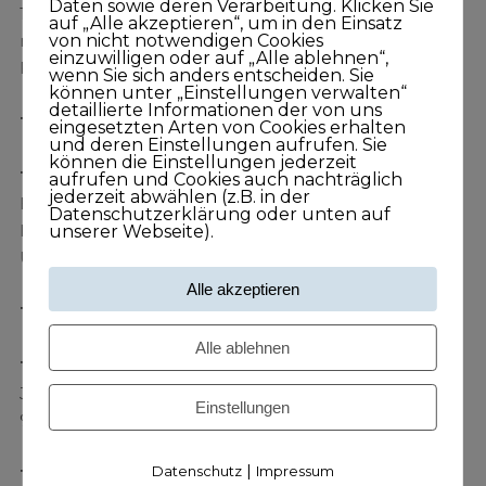
Daten sowie deren Verarbeitung. Klicken Sie
100 % KUNDISCH … Mehr muss nicht sein – aber auch
auf „Alle akzeptieren“, um in den Einsatz
nicht weniger!
von nicht notwendigen Cookies
Eine Orientierungsrunde, um den
einzuwilligen oder auf „Alle ablehnen“,
Fokus zu verändern und KUNDISCH zu entdecken
wenn Sie sich anders entscheiden. Sie
können unter „Einstellungen verwalten“
detaillierte Informationen der von uns
10:30 – 10:45 Uhr• Pause
eingesetzten Arten von Cookies erhalten
und deren Einstellungen aufrufen. Sie
können die Einstellungen jederzeit
10:45 – 12:45 Uhr
aufrufen und Cookies auch nachträglich
jederzeit abwählen (z.B. in der
Bin ich KUNDISCH … und wenn nicht, warum nicht?
Datenschutzerklärung oder unten auf
Individuelle Standortanalyse, Bewertung von
unserer Webseite).
Unterlagen und Websites von Teilnehmern
Alle akzeptieren
12:45 – 13:30 Uhr • Mittagspause
Alle ablehnen
13:30 – 15:00 Uhr
Jetzt werde ich KUNDISCH (Teil 1)
Workshop für 100
Einstellungen
% KUNDISCH
|
Datenschutz
Impressum
15:00 – 15:15 Uhr• Pause