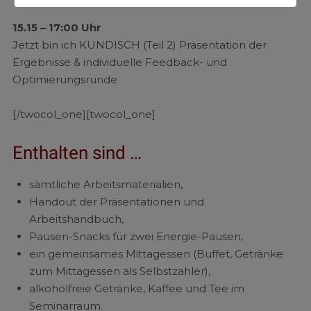
15.15 – 17:00 Uhr
Jetzt bin ich KUNDISCH (Teil 2)
Präsentation der
Ergebnisse & individuelle Feedback- und
Optimierungsrunde
[/twocol_one][twocol_one]
Enthalten sind …
sämtliche Arbeitsmaterialien,
Handout der Präsentationen und
Arbeitshandbuch,
Pausen-Snacks für zwei Energie-Pausen,
ein gemeinsames Mittagessen (Buffet, Getränke
zum Mittagessen als Selbstzahler),
alkoholfreie Getränke, Kaffee und Tee im
Seminarraum.