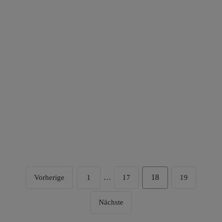
weniger.
KUNDISCHpodcast: Anders
denken für Unternehmer
18
Vorherige
1
…
17
19
Nächste