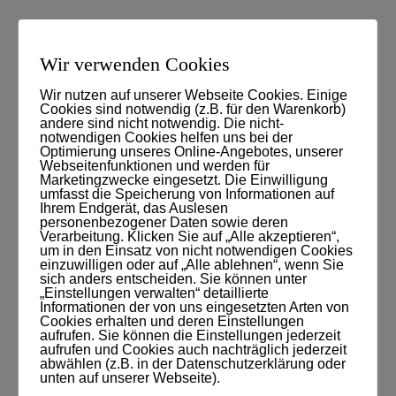
Wir verwenden Cookies
Eine Lösung für alle Probleme!
Ehrlich?
Wir nutzen auf unserer Webseite Cookies. Einige
Cookies sind notwendig (z.B. für den Warenkorb)
andere sind nicht notwendig. Die nicht-
25. JANUAR 2016
MARCPERLMICHEL
BLOG
,
notwendigen Cookies helfen uns bei der
KUNDISCHGEDACHT
,
OHNE KATEGORIE
KOMMENTARE
Optimierung unseres Online-Angebotes, unserer
DEAKTIVIERT
Webseitenfunktionen und werden für
Marketingzwecke eingesetzt. Die Einwilligung
Es gibt keine einfachen, schnelle und universellen
umfasst die Speicherung von Informationen auf
Lösungen für individuelle Herausforderungen. Nur
Ihrem Endgerät, das Auslesen
personenbezogener Daten sowie deren
zu gerne suchen wir nach DER einen Lösung oder
Verarbeitung. Klicken Sie auf „Alle akzeptieren“,
um in den Einsatz von nicht notwendigen Cookies
DEM ultimativen Geheimrezept, um alle Probleme
einzuwilligen oder auf „Alle ablehnen“, wenn Sie
ein und für alle Mal zu lösen.
sich anders entscheiden. Sie können unter
„Einstellungen verwalten“ detaillierte
Informationen der von uns eingesetzten Arten von
Cookies erhalten und deren Einstellungen
aufrufen. Sie können die Einstellungen jederzeit
aufrufen und Cookies auch nachträglich jederzeit
abwählen (z.B. in der Datenschutzerklärung oder
unten auf unserer Webseite).