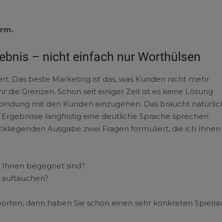
orm.
lebnis – nicht einfach nur Worthülsen
ert. Das beste Marketing ist das, was Kunden nicht mehr
e Grenzen. Schon seit einiger Zeit ist es keine Lösung
Verbindung mit den Kunden einzugehen. Das braucht natürlic
e Ergebnisse langfristig eine deutliche Sprache sprechen
ückliegenden Ausgabe zwei Fragen formuliert, die ich Ihnen
e Ihnen begegnet sind?
n auftauchen?
orten, dann haben Sie schon einen sehr konkreten Spielr