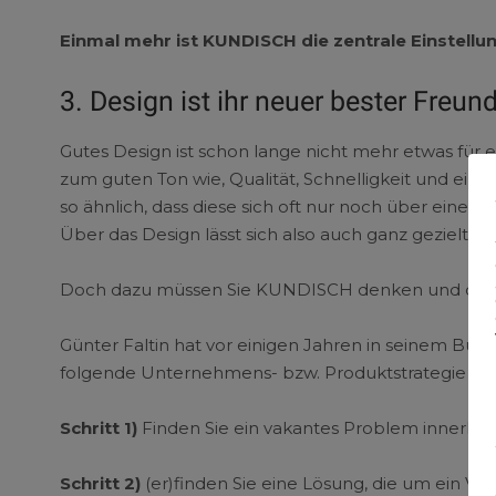
Einmal mehr ist KUNDISCH die zentrale Einstellung
3. Design ist ihr neuer bester Freun
Gutes Design ist schon lange nicht mehr etwas für e
zum guten Ton wie, Qualität, Schnelligkeit und ein 
so ähnlich, dass diese sich oft nur noch über eine
Über das Design lässt sich also auch ganz gezielt 
Doch dazu müssen Sie KUNDISCH denken und dan
Günter Faltin hat vor einigen Jahren in seinem Buch
folgende Unternehmens- bzw. Produktstrategie form
Schritt 1)
Finden Sie ein vakantes Problem innerhal
Schritt 2)
(er)finden Sie eine Lösung, die um ein Vie