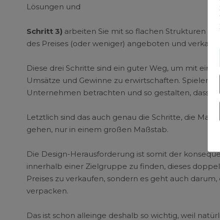
Lösungen und
Schritt 3)
arbeiten Sie mit so flachen Strukturen un
des Preises (oder weniger) angeboten und verkauft 
Diese drei Schritte sind ein guter Weg, um mit ein
Umsätze und Gewinne zu erwirtschaften. Spielend l
Unternehmen betrachten und so gestalten, dass auch
Letztlich sind das auch genau die Schritte, die Mar
gehen, nur in einem großen Maßstab.
Die Design-Herausforderung ist somit der konsequen
innerhalb einer Zielgruppe zu finden, dieses doppel
Preises zu verkaufen, sondern es geht auch darum
verpacken.
Das ist schon alleinge deshalb so wichtig, weil natü