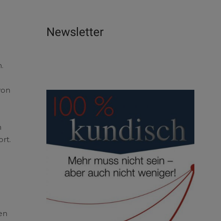
Newsletter
.
von
n
rt.
en