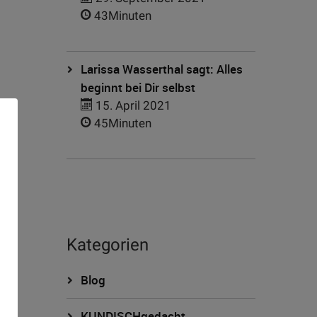
43Minuten
Larissa Wasserthal sagt: Alles
beginnt bei Dir selbst
15. April 2021
h
45Minuten
Kategorien
n
Blog
nde
KUNDISCHgedacht