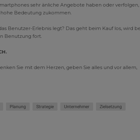
 Smartphones sehr änliche Angebote haben oder verfolgen,
ine hohe Bedeutung zukommen.
s Benutzer-Erlebnis legt? Das geht beim Kauf los, wird b
en Benutzung fort.
CH.
nken Sie mit dem Herzen, geben Sie alles und vor allem,
Planung
Strategie
Unternehmer
Zielsetzung