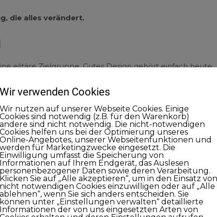
, die alles verändert.
d
ine elitäre Zielgruppe. Gutes Design gehört einfach heute
guter Preis. Viele Produkte und Angebote sind heute einfac
 klare Designsprache von der Konkurrenz abgrenzen können.
Wir verwenden Cookies
mit einer klar umrissenen Zielgruppe kommunizieren.
Wir nutzen auf unserer Webseite Cookies. Einige
Cookies sind notwendig (z.B. für den Warenkorb)
andere sind nicht notwendig. Die nicht-notwendigen
ach handeln.
Cookies helfen uns bei der Optimierung unseres
Online-Angebotes, unserer Webseitenfunktionen und
werden für Marketingzwecke eingesetzt. Die
 ”Kopf schlägt Kapital”
Einwilligung umfasst die Speicherung von
uliert:
Informationen auf Ihrem Endgerät, das Auslesen
personenbezogener Daten sowie deren Verarbeitung.
Klicken Sie auf „Alle akzeptieren“, um in den Einsatz vo
nicht notwendigen Cookies einzuwilligen oder auf „Alle
b einer möglichst großen und klar umrissenen Zielgruppe,
ablehnen“, wenn Sie sich anders entscheiden. Sie
können unter „Einstellungen verwalten“ detaillierte
Informationen der von uns eingesetzten Arten von
lfaches, mindestens jedoch doppelt so gut ist, wie existiere