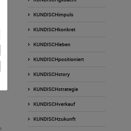
KUNDISCHimpuls
te
KUNDISCHkonkret
KUNDISCHleben
KUNDISCHpositioniert
KUNDISCHstory
KUNDISCHstrategie
KUNDISCHverkauf
KUNDISCHzukunft
e