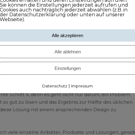
Cookies erhalten und deren Einstellungen aufrufen.
Sie können die Einstellungen jederzeit aufrufen und
Cookies auch nachträglich jederzeit abwählen (z.B. in
der Datenschutzerklärung oder unten auf unserer
d externen Anbietern, so dass die erdachte Lösung zur Hälf
Webseite).
werden kann, als bereits existierende Lösungen.
Alle akzeptieren
zelnen Angeboten für eine klar umrissene Zielgruppe gute
assen sich hier auch einzelne Angebote wie eigenständige
Alle ablehnen
 diese den drei Schritten folgen.
Einstellungen
kenartikel-Hersteller mit der Kreation von einzelnen Marken
|
Datenschutz
Impressum
te Schritt 4, denn es geht nicht nur darum, ein Problem
t so gut zu lösen und das Ergebnis zur Hälfte des üblichen
, diese Lösung mit einem ansprechenden Design zu
rlich viele einzelne Anbieter, Produkte und Lösungen, gerad