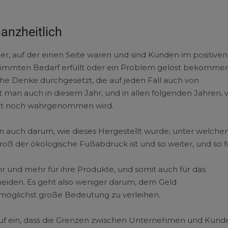
anzheitlich
r, auf der einen Seite waren und sind Kunden im positiven
stimmten Bedarf erfüllt oder ein Problem gelöst bekommen
che Denke durchgesetzt, die auf jeden Fall auch von
man auch in diesem Jahr, und in allen folgenden Jahren, 
pt noch wahrgenommen wird.
rn auch darum, wie dieses Hergestellt wurde, unter welche
oß der ökologische Fußabdruck ist und so weiter, und so fo
r und mehr für ihre Produkte, und somit auch für das
heiden. Es geht also weniger darum, dem Geld
 möglichst große Bedeutung zu verleihen.
arauf ein, dass die Grenzen zwischen Unternehmen und Kund