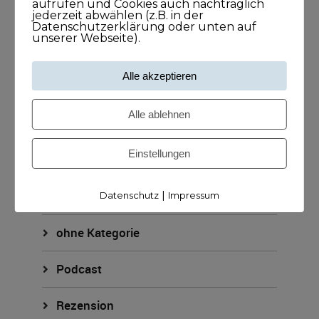
aufrufen und Cookies auch nachträglich
KUNDISCHleben
jederzeit abwählen (z.B. in der
Datenschutzerklärung oder unten auf
unserer Webseite).
KUNDISCHpositioniert
Alle akzeptieren
KUNDISCHstory
Alle ablehnen
KUNDISCHstrategie
Einstellungen
KUNDISCHverkauf
KUNDISCHzukunft
|
Datenschutz
Impressum
ohne Kategorie
Podcast
Rezension