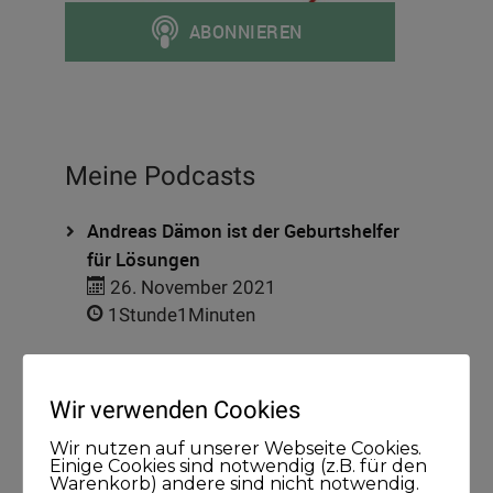
Meine Podcasts
Andreas Dämon ist der Geburtshelfer
für Lösungen
26. November 2021
1Stunde1Minuten
Frank O. Reiss bringt Menschen
Wir verwenden Cookies
zusammen
Wir nutzen auf unserer Webseite Cookies.
29. September 2021
Einige Cookies sind notwendig (z.B. für den
43Minuten
Warenkorb) andere sind nicht notwendig.