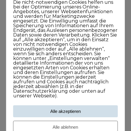
Die nicht-notwendigen Cookies helfen uns
bei der Optimierung unseres Online-
Angebotes, unserer Webseitenfunktionen
und werden für Marketingzwecke
Larissa Wasserthal sagt: Alles beginnt
eingesetzt. Die Einwilligung umfasst die
Speicherung von Informationen auf Ihrem
bei Dir selbst
Endgerät, das Auslesen personenbezogener
15. April 2021
Daten sowie deren Verarbeitung. Klicken Sie
auf „Alle akzeptieren“, um in den Einsatz
45Minuten
von nicht notwendigen Cookies
einzuwilligen oder auf „Alle ablehnen“,
wenn Sie sich anders entscheiden. Sie
können unter „Einstellungen verwalten“
detaillierte Informationen der von uns
eingesetzten Arten von Cookies erhalten
und deren Einstellungen aufrufen. Sie
können die Einstellungen jederzeit
aufrufen und Cookies auch nachträglich
jederzeit abwählen (z.B. in der
Kategorien
Datenschutzerklärung oder unten auf
unserer Webseite).
Blog
Alle akzeptieren
KUNDISCHgedacht
Alle ablehnen