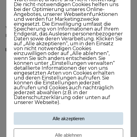
Die nicht-notwendigen Cookies helfen uns
bei der Optimierung unseres Online-
Angebotes, unserer Webseitenfunktionen
und werden für Marketingzwecke
eingesetzt. Die Einwilligung umfasst die
Wichtige Informationen zum Thema
Speicherung von Informationen auf Ihrem
Endgerät, das Auslesen personenbezogener
Neukundengewinnung:
Daten sowie deren Verarbeitung. Klicken Sie
auf „Alle akzeptieren“, um in den Einsatz
von nicht notwendigen Cookies
Krise bewältigen
Persönlichkeitsentwicklung
einzuwilligen oder auf „Alle ablehnen“,
wenn Sie sich anders entscheiden. Sie
Selbstliebe
Veränderung
können unter „Einstellungen verwalten“
detaillierte Informationen der von uns
eingesetzten Arten von Cookies erhalten
und deren Einstellungen aufrufen. Sie
können die Einstellungen jederzeit
aufrufen und Cookies auch nachträglich
jederzeit abwählen (z.B. in der
Datenschutzerklärung oder unten auf
unserer Webseite).
Suche nach einem Podcast
Alle akzeptieren
Alle ablehnen