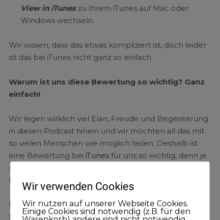
View in iTunes
zu Ihrem iTunes auf Mac oder
Windows wechseln.
Wir wissen, dass das etwas kompliziert ist, doch leider
ist das bei iTunes nicht ganz so einfach.
Warum ist uns diese Bewertung so wichtig? Ganz
einfach!
Wir legen wirklich viel Elan, Freude und Begeisterung
in diesen Podcast hinein und wir möchten all das mit
so vielen Menschen wie möglich teilen. Deshalb ist
eine Bewertung bei
iTunes
für uns so wichtig, denn je
mehr positive Bewertungen wir bekommen, umso
besser werden wir gefunden — so einfach ist das.
Wir verwenden Cookies
Wir nutzen auf unserer Webseite Cookies.
Deshalb … Gehen Sie jetzt auf
iTunes
und hinterlassen
Einige Cookies sind notwendig (z.B. für den
Sie dort Ihre Bewertung — Vielen lieben Dank.
Warenkorb) andere sind nicht notwendig.