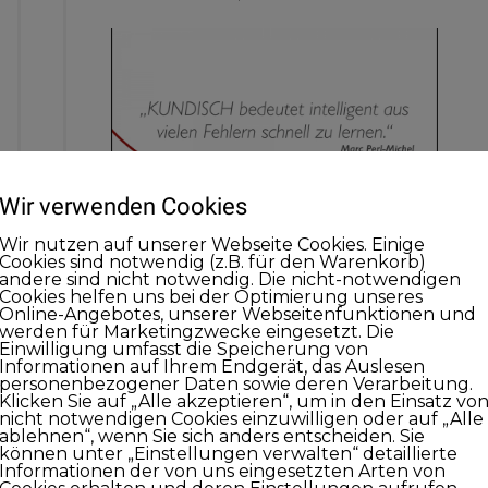
Wir verwenden Cookies
Wir nutzen auf unserer Webseite Cookies. Einige
Cookies sind notwendig (z.B. für den Warenkorb)
andere sind nicht notwendig. Die nicht-notwendigen
Cookies helfen uns bei der Optimierung unseres
Fehler sind gut
Online-Angebotes, unserer Webseitenfunktionen und
werden für Marketingzwecke eingesetzt. Die
Einwilligung umfasst die Speicherung von
Informationen auf Ihrem Endgerät, das Auslesen
Wir alle machen Fehler, das ist ganz
personenbezogener Daten sowie deren Verarbeitung.
normal. Die Frage ist nur: Was lernen wir
Klicken Sie auf „Alle akzeptieren“, um in den Einsatz vo
nicht notwendigen Cookies einzuwilligen oder auf „Alle
daraus?
ablehnen“, wenn Sie sich anders entscheiden. Sie
können unter „Einstellungen verwalten“ detaillierte
Informationen der von uns eingesetzten Arten von
Die Herausforderung ist nämlich die,