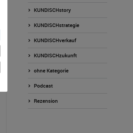
KUNDISCHstory
KUNDISCHstrategie
KUNDISCHverkauf
KUNDISCHzukunft
ohne Kategorie
Podcast
Rezension