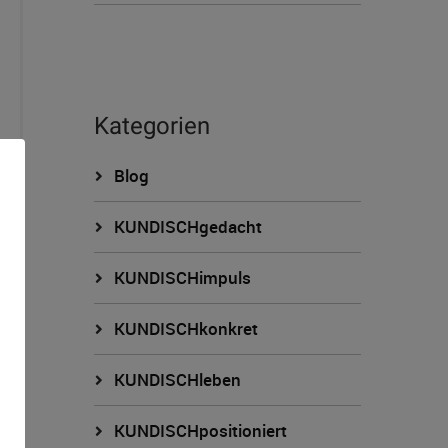
Kategorien
Blog
KUNDISCHgedacht
KUNDISCHimpuls
KUNDISCHkonkret
n
KUNDISCHleben
KUNDISCHpositioniert