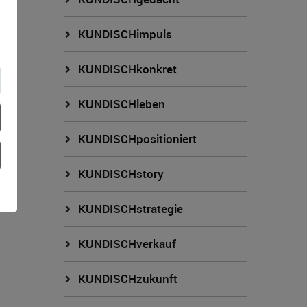
KUNDISCHimpuls
KUNDISCHkonkret
KUNDISCHleben
KUNDISCHpositioniert
KUNDISCHstory
KUNDISCHstrategie
KUNDISCHverkauf
KUNDISCHzukunft