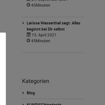
43Minuten
Larissa Wasserthal sagt: Alles
beginnt bei Dir selbst
15. April 2021
45Minuten
Kategorien
n
Blog
KUNDISCHgedacht