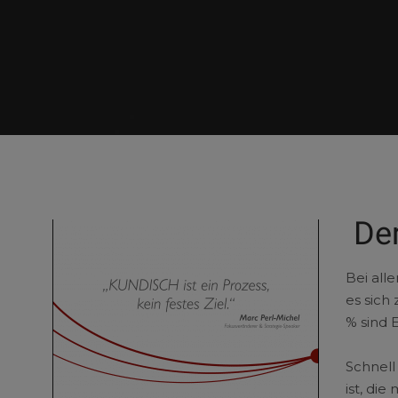
Der
Bei all
es sich
% sind 
Schnell
ist, di