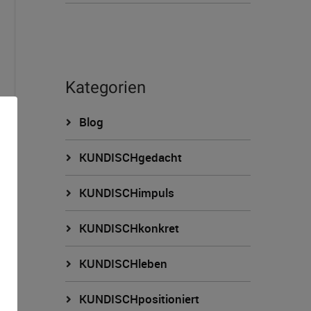
Kategorien
Blog
KUNDISCHgedacht
KUNDISCHimpuls
KUNDISCHkonkret
n
KUNDISCHleben
KUNDISCHpositioniert