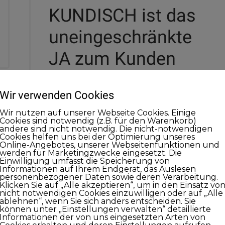
KUNDISCH ist das
uneingeschränkte
JA zum Kunden
Es kommt immer wieder auf zwei Punkte
Wir verwenden Cookies
an. Zum einen der Fokus auf die Kunden,
zum anderen der Fokus auf die eigenen
Wir nutzen auf unserer Webseite Cookies. Einige
Cookies sind notwendig (z.B. für den Warenkorb)
Mitarbeiter. Es geht einerseits darum ein
andere sind nicht notwendig. Die nicht-notwendigen
Treibhausklima für Begeisterung zu
Cookies helfen uns bei der Optimierung unseres
Online-Angebotes, unserer Webseitenfunktionen und
schaffen, damit man für die besten
werden für Marketingzwecke eingesetzt. Die
Mitarbeiter attraktiv ist und diese mit
Einwilligung umfasst die Speicherung von
Informationen auf Ihrem Endgerät, das Auslesen
Begeisterung Lösungen für Kunden
personenbezogener Daten sowie deren Verarbeitung.
schaffen.
Klicken Sie auf „Alle akzeptieren“, um in den Einsatz vo
nicht notwendigen Cookies einzuwilligen oder auf „Alle
ablehnen“, wenn Sie sich anders entscheiden. Sie
können unter „Einstellungen verwalten“ detaillierte
Andererseits geht es immer wieder um den
Informationen der von uns eingesetzten Arten von
Kunden. Ohne Kunden nützen auch die