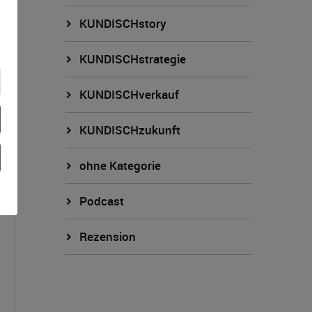
KUNDISCHstory
KUNDISCHstrategie
KUNDISCHverkauf
KUNDISCHzukunft
ohne Kategorie
Podcast
Rezension