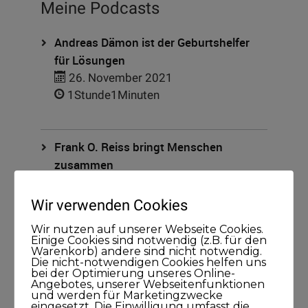
Meine Podcasts
Andreas Dämon ist der Geburtshelfer
für Lösungen
26. November 2021
1Stunde1Minuten
Frank O. Reiss bringt Menschen
zusammen
29. September 2021
43Minuten
Wir verwenden Cookies
Wir nutzen auf unserer Webseite Cookies.
Einige Cookies sind notwendig (z.B. für den
Larissa Wasserthal sagt: Alles beginnt
Warenkorb) andere sind nicht notwendig.
Die nicht-notwendigen Cookies helfen uns
bei Dir selbst
bei der Optimierung unseres Online-
Angebotes, unserer Webseitenfunktionen
15. April 2021
und werden für Marketingzwecke
45Minuten
eingesetzt. Die Einwilligung umfasst die