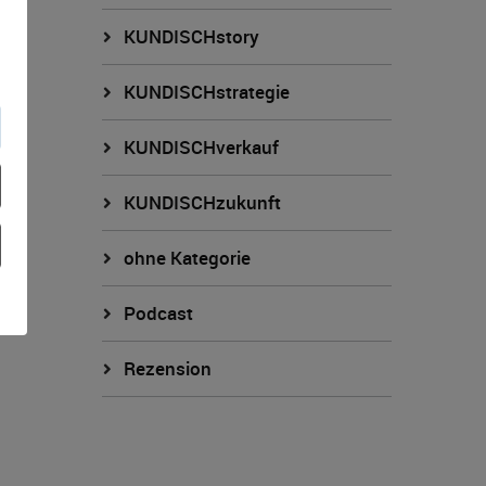
KUNDISCHstory
KUNDISCHstrategie
KUNDISCHverkauf
KUNDISCHzukunft
ohne Kategorie
Podcast
Rezension