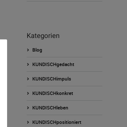
Kategorien
Blog
KUNDISCHgedacht
KUNDISCHimpuls
KUNDISCHkonkret
n
KUNDISCHleben
KUNDISCHpositioniert