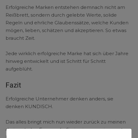
Erfolgreiche Marken entstehen demnach nicht am
Reißbrett, sondern durch gelebte Werte, solide
Regeln und ehrliche Glaubenssätze, welche Kunden
mögen, lieben, schätzen und akzeptieren. So etwas
braucht Zeit.
Jede wirklich erfolgreiche Marke hat sich über Jahre
hinweg entwickelt und ist Schritt für Schritt
aufgeblüht.
Fazit
Erfolgreiche Unternehmer denken anders, sie
denken KUNDISCH.
Das alles bringt mich nun wieder zurück zu meinen
drei zentralen Fragen, die Sie in einem meiner ersten
Podcasts kennengelernt haben: