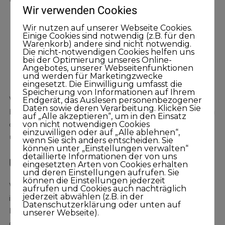
Wir verwenden Cookies
Wer sind Sie, bzw. was ist Ihr Unternehmgen?
Wir nutzen auf unserer Webseite Cookies.
Einige Cookies sind notwendig (z.B. für den
Was machen Sie, bzw. was macht Ihr
Warenkorb) andere sind nicht notwendig.
Unternehmen?
Die nicht-notwendigen Cookies helfen uns
bei der Optimierung unseres Online-
Was haben Ihre Kunden davon, dass es Sie, Ihr
Angebotes, unserer Webseitenfunktionen
Unternehmen oder Ihre Angebot gibt?
und werden für Marketingzwecke
eingesetzt. Die Einwilligung umfasst die
Speicherung von Informationen auf Ihrem
Was diese drei Fragen mit einer Avocado zu tun
Endgerät, das Auslesen personenbezogener
Daten sowie deren Verarbeitung. Klicken Sie
haben, dass wissen Sie ja schon. Auf jeden Fall werden
auf „Alle akzeptieren“, um in den Einsatz
von nicht notwendigen Cookies
die Antworten auf diese Fragen Ihren
einzuwilligen oder auf „Alle ablehnen“,
unternehmerischen Erfolg nachhaltig verändern.
wenn Sie sich anders entscheiden. Sie
können unter „Einstellungen verwalten“
detaillierte Informationen der von uns
Und noch etwas …
eingesetzten Arten von Cookies erhalten
und deren Einstellungen aufrufen. Sie
können die Einstellungen jederzeit
Weil es so schön zum Thema, finden Sie im Anschluss
aufrufen und Cookies auch nachträglich
jederzeit abwählen (z.B. in der
in meinem Podcast Nummer 5, Januar 2016, noch ein
Datenschutzerklärung oder unten auf
Interview, welches ich mit Klaus Kobjoll, dem Gründer
unserer Webseite).
des Schindlerhofs, geführt habe. Dieses Interview