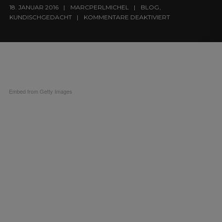
18. JANUAR 2016
MARCPERLMICHEL
BLOG
,
KUNDISCHGEDACHT
KOMMENTARE DEAKTIVIERT
Embed from Getty Images