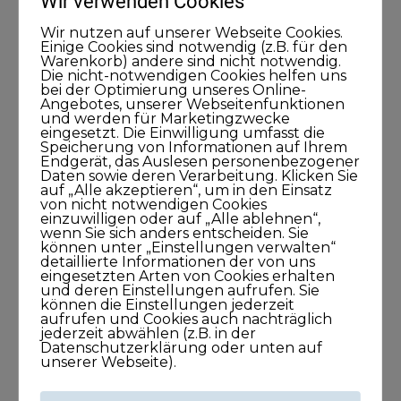
Wir verwenden Cookies
Kategorien
Wir nutzen auf unserer Webseite Cookies.
Einige Cookies sind notwendig (z.B. für den
Warenkorb) andere sind nicht notwendig.
Blog
Die nicht-notwendigen Cookies helfen uns
bei der Optimierung unseres Online-
Angebotes, unserer Webseitenfunktionen
KUNDISCHgedacht
und werden für Marketingzwecke
eingesetzt. Die Einwilligung umfasst die
Speicherung von Informationen auf Ihrem
KUNDISCHimpuls
Endgerät, das Auslesen personenbezogener
Daten sowie deren Verarbeitung. Klicken Sie
auf „Alle akzeptieren“, um in den Einsatz
KUNDISCHkonkret
von nicht notwendigen Cookies
einzuwilligen oder auf „Alle ablehnen“,
wenn Sie sich anders entscheiden. Sie
KUNDISCHleben
können unter „Einstellungen verwalten“
detaillierte Informationen der von uns
eingesetzten Arten von Cookies erhalten
KUNDISCHpositioniert
und deren Einstellungen aufrufen. Sie
können die Einstellungen jederzeit
aufrufen und Cookies auch nachträglich
jederzeit abwählen (z.B. in der
KUNDISCHstory
Datenschutzerklärung oder unten auf
unserer Webseite).
KUNDISCHstrategie