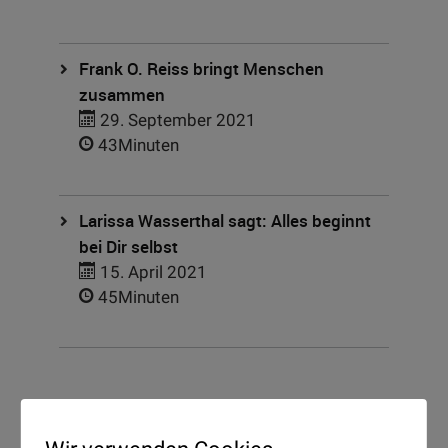
Frank O. Reiss bringt Menschen
zusammen
29. September 2021
43Minuten
Larissa Wasserthal sagt: Alles beginnt
bei Dir selbst
15. April 2021
45Minuten