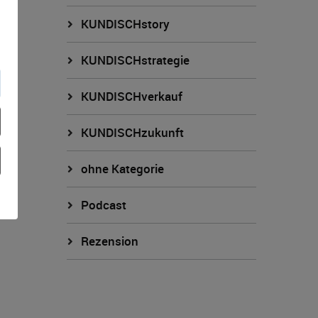
KUNDISCHstory
KUNDISCHstrategie
KUNDISCHverkauf
KUNDISCHzukunft
ohne Kategorie
Podcast
Rezension