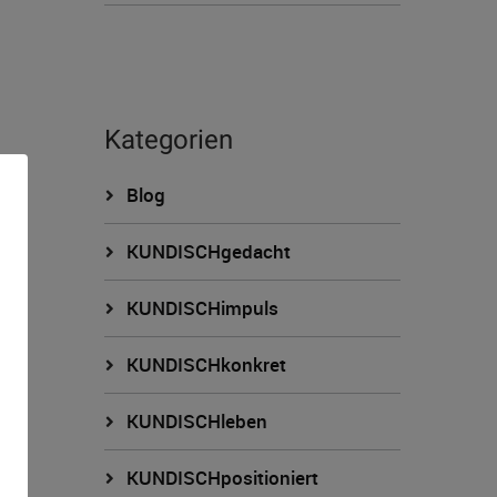
Kategorien
Blog
KUNDISCHgedacht
KUNDISCHimpuls
KUNDISCHkonkret
n
KUNDISCHleben
KUNDISCHpositioniert