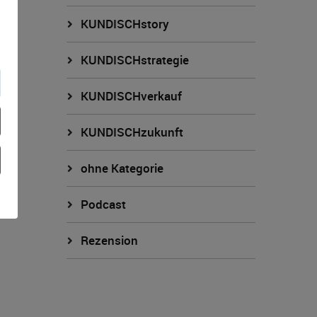
KUNDISCHstory
KUNDISCHstrategie
KUNDISCHverkauf
KUNDISCHzukunft
ohne Kategorie
Podcast
Rezension