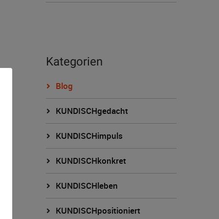
Kategorien
Blog
KUNDISCHgedacht
KUNDISCHimpuls
KUNDISCHkonkret
n
KUNDISCHleben
KUNDISCHpositioniert