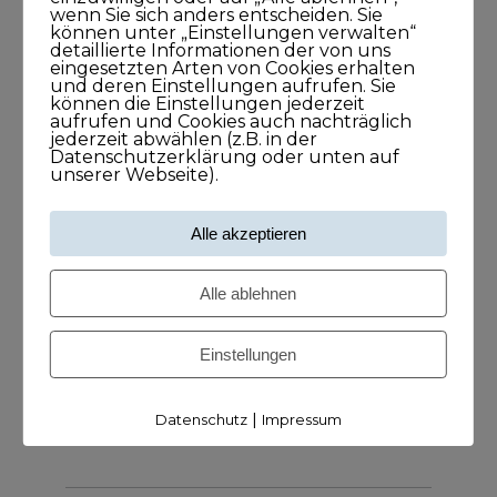
wenn Sie sich anders entscheiden. Sie
können unter „Einstellungen verwalten“
detaillierte Informationen der von uns
eingesetzten Arten von Cookies erhalten
und deren Einstellungen aufrufen. Sie
können die Einstellungen jederzeit
Meine Podcasts
aufrufen und Cookies auch nachträglich
jederzeit abwählen (z.B. in der
Datenschutzerklärung oder unten auf
unserer Webseite).
Andreas Dämon ist der Geburtshelfer
für Lösungen
Alle akzeptieren
26. November 2021
1Stunde1Minuten
Alle ablehnen
Frank O. Reiss bringt Menschen
Einstellungen
zusammen
29. September 2021
|
Datenschutz
Impressum
43Minuten