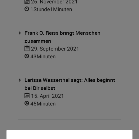
26. November 2021
1Stunde1Minuten
Frank O. Reiss bringt Menschen
zusammen
29. September 2021
43Minuten
Larissa Wasserthal sagt: Alles beginnt
bei Dir selbst
15. April 2021
45Minuten