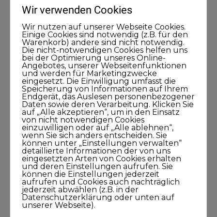
Wir verwenden Cookies
Kategorien
Wir nutzen auf unserer Webseite Cookies.
Einige Cookies sind notwendig (z.B. für den
Warenkorb) andere sind nicht notwendig.
Die nicht-notwendigen Cookies helfen uns
Blog
bei der Optimierung unseres Online-
Angebotes, unserer Webseitenfunktionen
und werden für Marketingzwecke
KUNDISCHgedacht
eingesetzt. Die Einwilligung umfasst die
Speicherung von Informationen auf Ihrem
Endgerät, das Auslesen personenbezogener
KUNDISCHimpuls
Daten sowie deren Verarbeitung. Klicken Sie
auf „Alle akzeptieren“, um in den Einsatz
von nicht notwendigen Cookies
KUNDISCHkonkret
einzuwilligen oder auf „Alle ablehnen“,
wenn Sie sich anders entscheiden. Sie
können unter „Einstellungen verwalten“
KUNDISCHleben
detaillierte Informationen der von uns
eingesetzten Arten von Cookies erhalten
und deren Einstellungen aufrufen. Sie
können die Einstellungen jederzeit
KUNDISCHpositioniert
aufrufen und Cookies auch nachträglich
jederzeit abwählen (z.B. in der
Datenschutzerklärung oder unten auf
KUNDISCHstory
unserer Webseite).