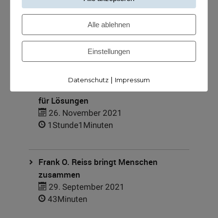
Alle ablehnen
Einstellungen
Meine Podcasts
|
Datenschutz
Impressum
Andreas Dämon ist der Geburtshelfer
für Lösungen
26. November 2021
1Stunde1Minuten
Frank O. Reiss bringt Menschen
zusammen
29. September 2021
43Minuten