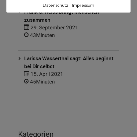
|
Datenschutz
Impressum
Frank O. Reiss bringt Menschen
zusammen
29. September 2021
43Minuten
Larissa Wasserthal sagt: Alles beginnt
bei Dir selbst
15. April 2021
45Minuten
Kategorien