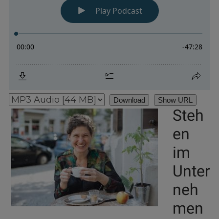
Download
Show URL
Steh
en
im
Unter
neh
men