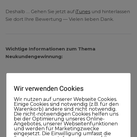
Deshalb … Gehen Sie jetzt auf
iTunes
und hinterlassen
Sie dort Ihre Bewertung — Vielen lieben Dank.
Wichtige Informationen zum Thema
Neukundengewinnung:
Wir verwenden Cookies
Suche nach einem Podcast
Wir nutzen auf unserer Webseite Cookies.
Einige Cookies sind notwendig (z.B. für den
Warenkorb) andere sind nicht notwendig.
Die nicht-notwendigen Cookies helfen uns
bei der Optimierung unseres Online-
Angebotes, unserer Webseitenfunktionen
und werden für Marketingzwecke
eingesetzt. Die Einwilligung umfasst die