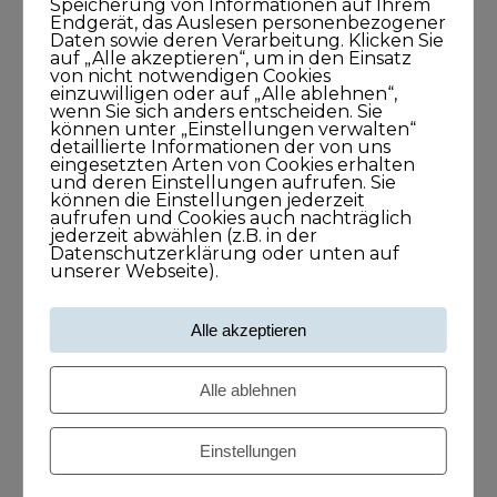
Speicherung von Informationen auf Ihrem
Endgerät, das Auslesen personenbezogener
Daten sowie deren Verarbeitung. Klicken Sie
auf „Alle akzeptieren“, um in den Einsatz
Newsletter
von nicht notwendigen Cookies
einzuwilligen oder auf „Alle ablehnen“,
wenn Sie sich anders entscheiden. Sie
können unter „Einstellungen verwalten“
detaillierte Informationen der von uns
eingesetzten Arten von Cookies erhalten
und deren Einstellungen aufrufen. Sie
können die Einstellungen jederzeit
aufrufen und Cookies auch nachträglich
jederzeit abwählen (z.B. in der
Datenschutzerklärung oder unten auf
unserer Webseite).
Meine Podcasts
Alle akzeptieren
Andreas Dämon ist der Geburtshelfer
Alle ablehnen
für Lösungen
26. November 2021
Einstellungen
1Stunde1Minuten