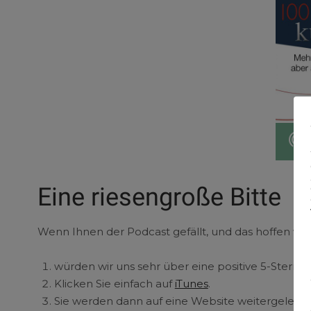
Eine riesengroße Bitte
Wenn Ihnen der Podcast gefällt, und das hoffen wir b
würden wir uns sehr über eine positive 5-Stern
Klicken Sie einfach auf
iTunes
.
Sie werden dann auf eine Website weitergeleite