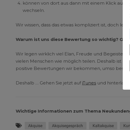
können von dort aus dann mit einem Klick auf
Vi
wechseln.
Wir wissen, dass das etwas kompliziert ist, doch leide
Warum ist uns diese Bewertung so wichtig? Ganz
Wir legen wirklich viel Elan, Freude und Begeisteru
vielen Menschen wie möglich teilen. Deshalb ist e
positive Bewertungen wir bekommen, umso besser w
Deshalb … Gehen Sie jetzt auf
iTunes
und hinterlass
Wichtige Informationen zum Thema Neukunden
Akquise
Akquisegespräch
Kaltakquise
Kun