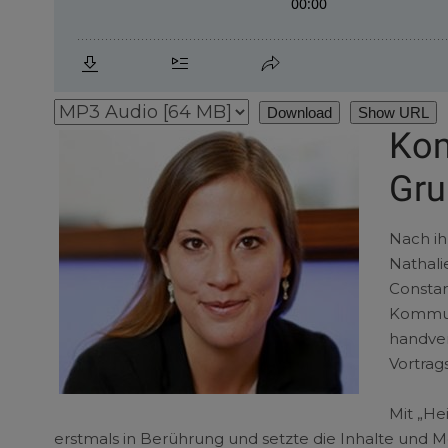
Download
Show URL
Kom
Gru
Nach ih
Nathali
Constan
Kommuni
handve
Vortrags
Mit „He
erstmals in Berührung und setzte die Inhalte und Me