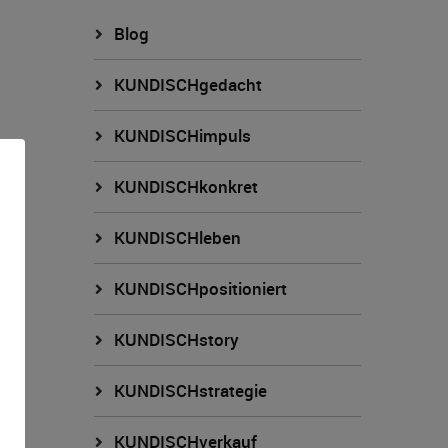
Blog
KUNDISCHgedacht
KUNDISCHimpuls
KUNDISCHkonkret
KUNDISCHleben
KUNDISCHpositioniert
KUNDISCHstory
n
KUNDISCHstrategie
KUNDISCHverkauf