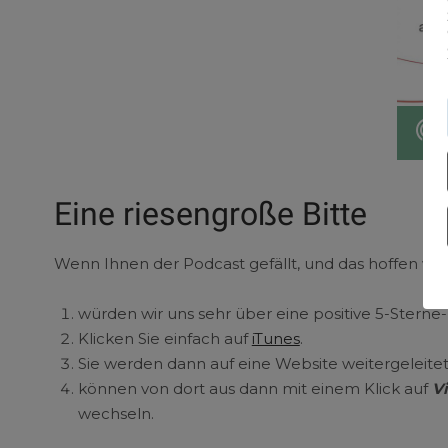
Eine riesengroße Bitte
Wenn Ihnen der Podcast gefällt, und das hoffen wir b
würden wir uns sehr über eine positive 5-Stern
Klicken Sie einfach auf
iTunes
.
Sie werden dann auf eine Website weitergeleite
können von dort aus dann mit einem Klick auf
Vi
wechseln.