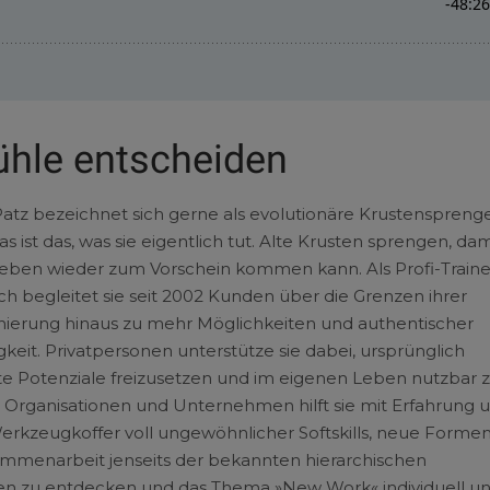
ühle entscheiden
 Patz bezeichnet sich gerne als evolutionäre Krustensprenge
s ist das, was sie eigentlich tut. Alte Krusten sprengen, dam
eben wieder zum Vorschein kommen kann. Als Profi-Traine
h begleitet sie seit 2002 Kunden über die Grenzen ihrer
nierung hinaus zu mehr Möglichkeiten und authentischer
keit. Privatpersonen unterstütze sie dabei, ursprünglich
e Potenziale freizusetzen und im eigenen Leben nutzbar 
Organisationen und Unternehmen hilft sie mit Erfahrung 
rkzeugkoffer voll ungewöhnlicher Softskills, neue Forme
mmenarbeit jenseits der bekannten hierarchischen
en zu entdecken und das Thema »New Work« individuell u