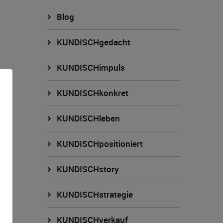
Blog
KUNDISCHgedacht
KUNDISCHimpuls
sion.
KUNDISCHkonkret
KUNDISCHleben
n
KUNDISCHpositioniert
g
KUNDISCHstory
n
KUNDISCHstrategie
KUNDISCHverkauf