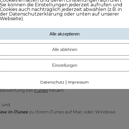
Cookies erhalten und deren Einstellungen aufrufen.
Sie können die Einstellungen jederzeit aufrufen und
Cookies auch nachträglich jederzeit abwählen (z.B. in
der Datenschutzerklärung oder unten auf unserer
Webseite).
Alle akzeptieren
Alle ablehnen
Einstellungen
eide sehr (ich weiß, ich wiederhole mich ;-), dann
|
Datenschutz
Impressum
e-Bewertung bei
iTunes
freuen.
t und
ew in iTunes
zu Ihrem iTunes auf Mac oder Windows