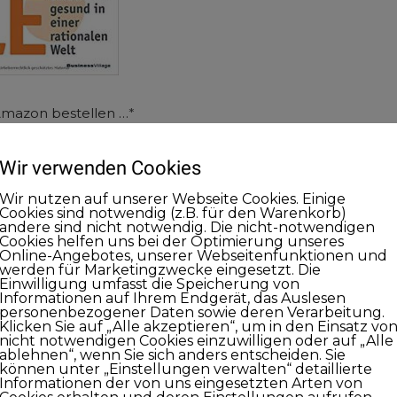
Amazon bestellen …
*
* Wenn Sie diesen Link klicken, dann erhalte ich für den Kauf eine kleine Provi
Wir verwenden Cookies
Wir nutzen auf unserer Webseite Cookies. Einige
Cookies sind notwendig (z.B. für den Warenkorb)
andere sind nicht notwendig. Die nicht-notwendigen
Cookies helfen uns bei der Optimierung unseres
nn können Sie hier den Podcast so abonnieren, dass Ihnen i
Online-Angebotes, unserer Webseitenfunktionen und
werden für Marketingzwecke eingesetzt. Die
en Sie einfach auf
SUBSCRIBE
und folgen Sie der Anleitun
Einwilligung umfasst die Speicherung von
Informationen auf Ihrem Endgerät, das Auslesen
personenbezogener Daten sowie deren Verarbeitung.
Klicken Sie auf „Alle akzeptieren“, um in den Einsatz vo
nicht notwendigen Cookies einzuwilligen oder auf „Alle
ablehnen“, wenn Sie sich anders entscheiden. Sie
können unter „Einstellungen verwalten“ detaillierte
Informationen der von uns eingesetzten Arten von