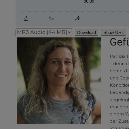
Download
Show URL
Gef
Patrizia
– denn da
echtes L
und Coac
Konditio
Lebendig
angelegt
machen. 
einem We
der Zusa
Struktur