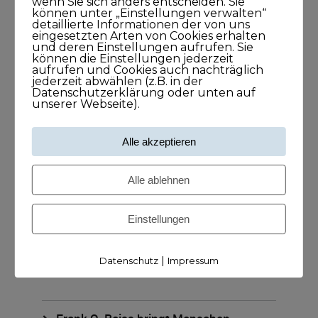
wenn Sie sich anders entscheiden. Sie
können unter „Einstellungen verwalten“
detaillierte Informationen der von uns
eingesetzten Arten von Cookies erhalten
und deren Einstellungen aufrufen. Sie
können die Einstellungen jederzeit
aufrufen und Cookies auch nachträglich
jederzeit abwählen (z.B. in der
Datenschutzerklärung oder unten auf
unserer Webseite).
Alle akzeptieren
Meine Podcasts
Alle ablehnen
Andreas Dämon ist der Geburtshelfer
Einstellungen
für Lösungen
26. November 2021
|
Datenschutz
Impressum
1Stunde1Minuten