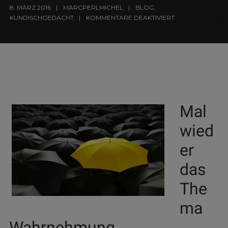
8. MÄRZ 2016
MARCPERLMICHEL
BLOG
,
KUNDISCHGEDACHT
KOMMENTARE DEAKTIVIERT
Mal
wied
er
das
The
ma
Wahrnehmung