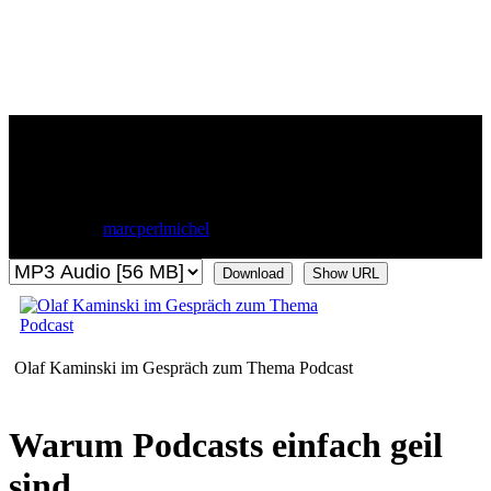
Olaf Kapinski – HEISS auf
Podcasts
31. Juli 2019
marcperlmichel
Kommentare deaktiviert
für Olaf
Kapinski – HEISS auf Podcasts
Download
Show URL
Olaf Kaminski im Gespräch zum Thema Podcast
Warum Podcasts einfach geil
sind