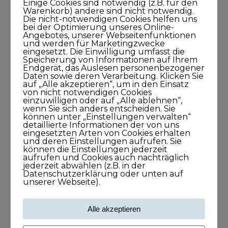
Einige Cookies sind notwendig (z.B. für den
Warenkorb) andere sind nicht notwendig.
Die nicht-notwendigen Cookies helfen uns
bei der Optimierung unseres Online-
Angebotes, unserer Webseitenfunktionen
und werden für Marketingzwecke
eingesetzt. Die Einwilligung umfasst die
Speicherung von Informationen auf Ihrem
Endgerät, das Auslesen personenbezogener
Daten sowie deren Verarbeitung. Klicken Sie
auf „Alle akzeptieren“, um in den Einsatz
von nicht notwendigen Cookies
einzuwilligen oder auf „Alle ablehnen“,
wenn Sie sich anders entscheiden. Sie
Meine Podcasts
können unter „Einstellungen verwalten“
detaillierte Informationen der von uns
eingesetzten Arten von Cookies erhalten
Andreas Dämon ist der Geburtshelfer
und deren Einstellungen aufrufen. Sie
können die Einstellungen jederzeit
für Lösungen
aufrufen und Cookies auch nachträglich
26. November 2021
jederzeit abwählen (z.B. in der
Datenschutzerklärung oder unten auf
1Stunde1Minuten
unserer Webseite).
Alle akzeptieren
Frank O. Reiss bringt Menschen