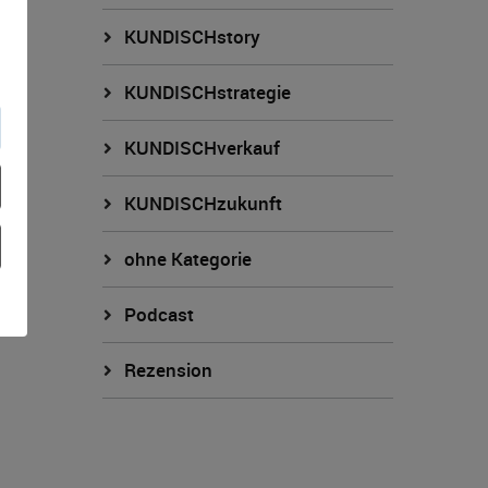
KUNDISCHstory
KUNDISCHstrategie
KUNDISCHverkauf
KUNDISCHzukunft
ohne Kategorie
Podcast
Rezension