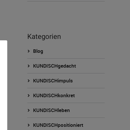
Kategorien
Blog
KUNDISCHgedacht
KUNDISCHimpuls
KUNDISCHkonkret
n
KUNDISCHleben
KUNDISCHpositioniert