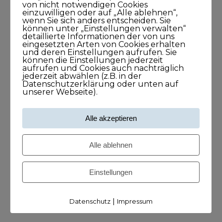
1Stunde1Minuten
von nicht notwendigen Cookies
einzuwilligen oder auf „Alle ablehnen“,
wenn Sie sich anders entscheiden. Sie
können unter „Einstellungen verwalten“
detaillierte Informationen der von uns
Frank O. Reiss bringt Menschen
eingesetzten Arten von Cookies erhalten
zusammen
und deren Einstellungen aufrufen. Sie
können die Einstellungen jederzeit
29. September 2021
aufrufen und Cookies auch nachträglich
jederzeit abwählen (z.B. in der
43Minuten
Datenschutzerklärung oder unten auf
unserer Webseite).
Larissa Wasserthal sagt: Alles beginnt
Alle akzeptieren
bei Dir selbst
15. April 2021
Alle ablehnen
45Minuten
Einstellungen
|
Datenschutz
Impressum