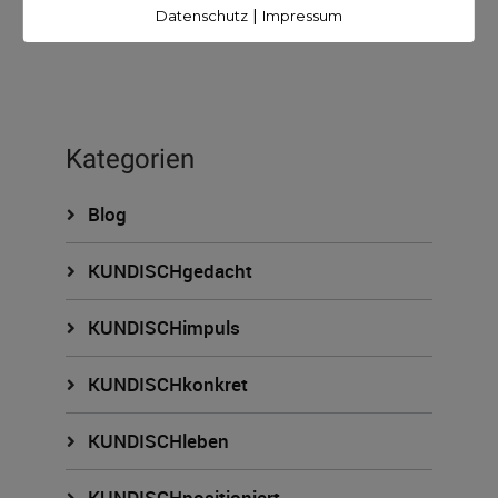
|
Datenschutz
Impressum
Kategorien
Blog
KUNDISCHgedacht
KUNDISCHimpuls
KUNDISCHkonkret
KUNDISCHleben
KUNDISCHpositioniert