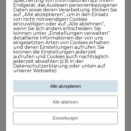
Speicherung von Informationen auf Ihrem
Endgerät, das Auslesen personenbezogener
Daten sowie deren Verarbeitung. Klicken Sie
Andreas Dämon ist der Geburtshelfer
auf „Alle akzeptieren“, um in den Einsatz
für Lösungen
von nicht notwendigen Cookies
einzuwilligen oder auf „Alle ablehnen“,
26. November 2021
wenn Sie sich anders entscheiden. Sie
können unter „Einstellungen verwalten“
1Stunde1Minuten
detaillierte Informationen der von uns
eingesetzten Arten von Cookies erhalten
und deren Einstellungen aufrufen. Sie
können die Einstellungen jederzeit
Frank O. Reiss bringt Menschen
aufrufen und Cookies auch nachträglich
jederzeit abwählen (z.B. in der
zusammen
Datenschutzerklärung oder unten auf
unserer Webseite).
29. September 2021
43Minuten
Alle akzeptieren
Larissa Wasserthal sagt: Alles beginnt
Alle ablehnen
bei Dir selbst
15. April 2021
Einstellungen
45Minuten