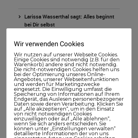
Larissa Wasserthal sagt: Alles beginnt
bei Dir selbst
15. April 2021
45Minuten
Wir verwenden Cookies
Wir nutzen auf unserer Webseite Cookies.
Einige Cookies sind notwendig (z.B. für den
Warenkorb) andere sind nicht notwendig.
Die nicht-notwendigen Cookies helfen uns
bei der Optimierung unseres Online-
Angebotes, unserer Webseitenfunktionen
und werden für Marketingzwecke
eingesetzt. Die Einwilligung umfasst die
Kategorien
Speicherung von Informationen auf Ihrem
Endgerät, das Auslesen personenbezogener
Daten sowie deren Verarbeitung. Klicken Sie
Blog
auf „Alle akzeptieren“, um in den Einsatz
von nicht notwendigen Cookies
einzuwilligen oder auf „Alle ablehnen“,
KUNDISCHgedacht
wenn Sie sich anders entscheiden. Sie
können unter „Einstellungen verwalten“
detaillierte Informationen der von uns