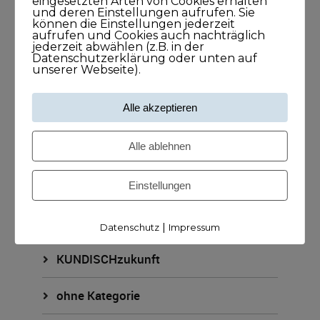
eingesetzten Arten von Cookies erhalten
KUNDISCHimpuls
und deren Einstellungen aufrufen. Sie
können die Einstellungen jederzeit
aufrufen und Cookies auch nachträglich
KUNDISCHkonkret
jederzeit abwählen (z.B. in der
Datenschutzerklärung oder unten auf
unserer Webseite).
KUNDISCHleben
Alle akzeptieren
KUNDISCHpositioniert
Alle ablehnen
KUNDISCHstory
KUNDISCHstrategie
Einstellungen
KUNDISCHverkauf
|
Datenschutz
Impressum
KUNDISCHzukunft
ohne Kategorie