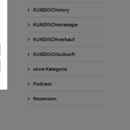
KUNDISCHstory
KUNDISCHstrategie
KUNDISCHverkauf
KUNDISCHzukunft
ohne Kategorie
Podcast
Rezension