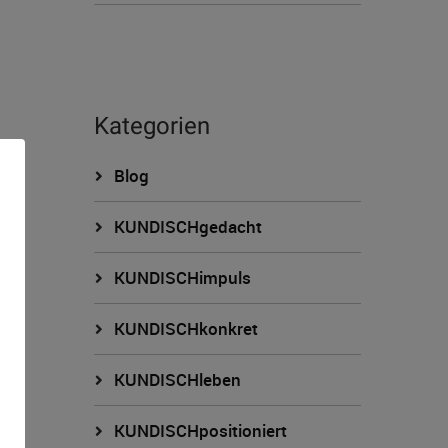
Kategorien
Blog
KUNDISCHgedacht
KUNDISCHimpuls
KUNDISCHkonkret
n
KUNDISCHleben
KUNDISCHpositioniert