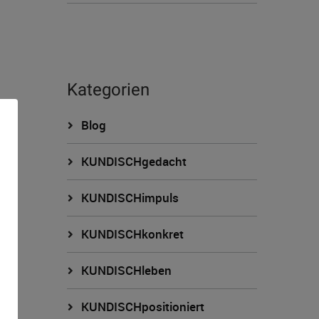
Kategorien
Blog
KUNDISCHgedacht
KUNDISCHimpuls
KUNDISCHkonkret
n
KUNDISCHleben
KUNDISCHpositioniert