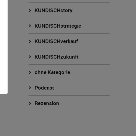
KUNDISCHstory
KUNDISCHstrategie
KUNDISCHverkauf
KUNDISCHzukunft
ohne Kategorie
Podcast
Rezension