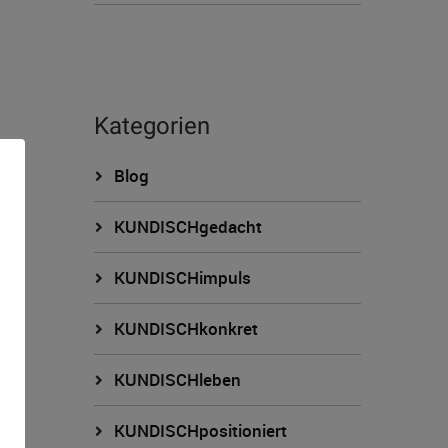
Kategorien
Blog
KUNDISCHgedacht
KUNDISCHimpuls
KUNDISCHkonkret
n
KUNDISCHleben
KUNDISCHpositioniert