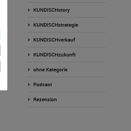
KUNDISCHstory
KUNDISCHstrategie
KUNDISCHverkauf
KUNDISCHzukunft
ohne Kategorie
Podcast
Rezension