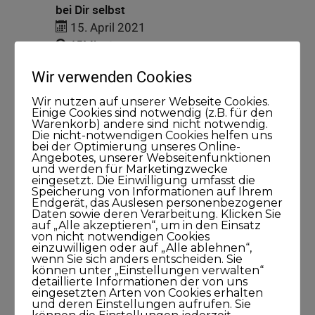
bei Dir selbst
15. April 2021
45Minuten
Wir verwenden Cookies
Wir nutzen auf unserer Webseite Cookies.
Einige Cookies sind notwendig (z.B. für den
Warenkorb) andere sind nicht notwendig.
Die nicht-notwendigen Cookies helfen uns
bei der Optimierung unseres Online-
Angebotes, unserer Webseitenfunktionen
Kategorien
und werden für Marketingzwecke
eingesetzt. Die Einwilligung umfasst die
Speicherung von Informationen auf Ihrem
Blog
Endgerät, das Auslesen personenbezogener
Daten sowie deren Verarbeitung. Klicken Sie
auf „Alle akzeptieren“, um in den Einsatz
KUNDISCHgedacht
von nicht notwendigen Cookies
einzuwilligen oder auf „Alle ablehnen“,
wenn Sie sich anders entscheiden. Sie
können unter „Einstellungen verwalten“
KUNDISCHimpuls
detaillierte Informationen der von uns
eingesetzten Arten von Cookies erhalten
und deren Einstellungen aufrufen. Sie
KUNDISCHkonkret