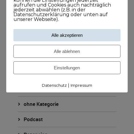
können die Einstellungen jederzeit
aufrufen und Cookies auch nachträglich
jederzeit abwählen (z.B. in der
KUNDISCHleben
Datenschutzerklärung oder unten auf
unserer Webseite).
KUNDISCHpositioniert
Alle akzeptieren
KUNDISCHstory
Alle ablehnen
KUNDISCHstrategie
Einstellungen
KUNDISCHverkauf
|
Datenschutz
Impressum
KUNDISCHzukunft
ohne Kategorie
Podcast