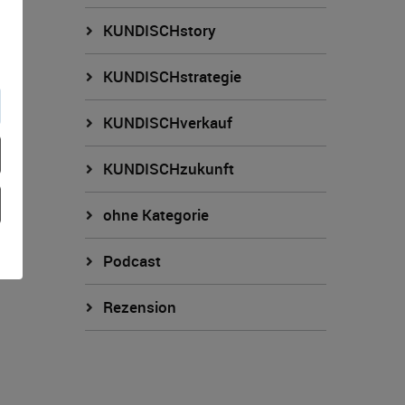
KUNDISCHstory
KUNDISCHstrategie
KUNDISCHverkauf
KUNDISCHzukunft
ohne Kategorie
Podcast
Rezension