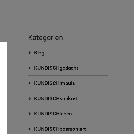
Kategorien
Blog
KUNDISCHgedacht
KUNDISCHimpuls
KUNDISCHkonkret
n
KUNDISCHleben
KUNDISCHpositioniert