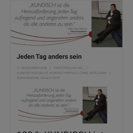
Jeden Tag anders sein
21. NOVEMBER 2016
MARCPERLMICHEL
KUNDISCHGEDACHT
,
KUNDISCHIMPULS
,
OHNE KATEGORIE
KOMMENTARE DEAKTIVIERT