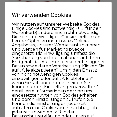
Wir verwenden Cookies
Wir nutzen auf unserer Webseite Cookies.
Einige Cookies sind notwendig (z.B. für den
Mit welchem Bild beschreiben Sie
Warenkorb) andere sind nicht notwendig.
Die nicht-notwendigen Cookies helfen uns
Ihr Unternehmen
bei der Optimierung unseres Online-
Angebotes, unserer Webseitenfunktionen
und werden für Marketingzwecke
1. FEBRUAR 2016
MARCPERLMICHEL
BLOG
,
eingesetzt. Die Einwilligung umfasst die
KUNDISCHPOSITIONIERT
KOMMENTARE DEAKTIVIERT
Speicherung von Informationen auf Ihrem
Endgerät, das Auslesen personenbezogener
Entdecken Sie eine kleine Übung, um Ihr
Daten sowie deren Verarbeitung. Klicken Sie
Unternehmen mit wenig Worten auf den
auf „Alle akzeptieren“, um in den Einsatz
von nicht notwendigen Cookies
Punkt fokussiert zu präsentieren. Erleben
einzuwilligen oder auf „Alle ablehnen“,
wenn Sie sich anders entscheiden. Sie
Sie, dass manchmal weniger mehr ist, und
können unter „Einstellungen verwalten“
das richtige Bild tatsächlich sehr viel mehr
detaillierte Informationen der von uns
eingesetzten Arten von Cookies erhalten
aussagt, als 1.000 Worte.
und deren Einstellungen aufrufen. Sie
können die Einstellungen jederzeit
aufrufen und Cookies auch nachträglich
jederzeit abwählen (z.B. in der
Datenschutzerklärung oder unten auf