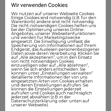
Wir verwenden Cookies
Kategorien
Wir nutzen auf unserer Webseite Cookies.
Einige Cookies sind notwendig (z.B. für den
Warenkorb) andere sind nicht notwendig.
Die nicht-notwendigen Cookies helfen uns
Blog
bei der Optimierung unseres Online-
Angebotes, unserer Webseitenfunktionen
und werden für Marketingzwecke
KUNDISCHgedacht
eingesetzt. Die Einwilligung umfasst die
Speicherung von Informationen auf Ihrem
Endgerät, das Auslesen personenbezogener
KUNDISCHimpuls
Daten sowie deren Verarbeitung. Klicken Sie
auf „Alle akzeptieren“, um in den Einsatz
von nicht notwendigen Cookies
KUNDISCHkonkret
einzuwilligen oder auf „Alle ablehnen“,
wenn Sie sich anders entscheiden. Sie
können unter „Einstellungen verwalten“
KUNDISCHleben
detaillierte Informationen der von uns
eingesetzten Arten von Cookies erhalten
und deren Einstellungen aufrufen. Sie
können die Einstellungen jederzeit
KUNDISCHpositioniert
aufrufen und Cookies auch nachträglich
jederzeit abwählen (z.B. in der
Datenschutzerklärung oder unten auf
KUNDISCHstory
unserer Webseite).