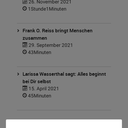
26. November 2021
1Stunde1Minuten
Frank O. Reiss bringt Menschen
zusammen
29. September 2021
43Minuten
Larissa Wasserthal sagt: Alles beginnt
bei Dir selbst
15. April 2021
45Minuten