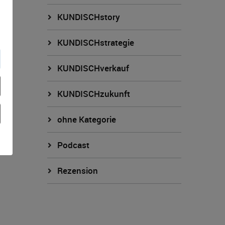
KUNDISCHstory
KUNDISCHstrategie
KUNDISCHverkauf
KUNDISCHzukunft
ohne Kategorie
Podcast
Rezension