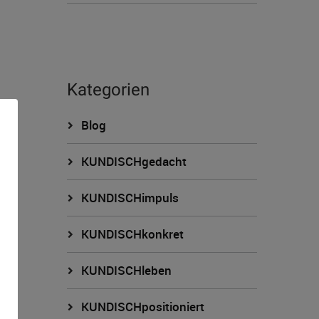
Kategorien
Blog
KUNDISCHgedacht
KUNDISCHimpuls
KUNDISCHkonkret
n
KUNDISCHleben
KUNDISCHpositioniert