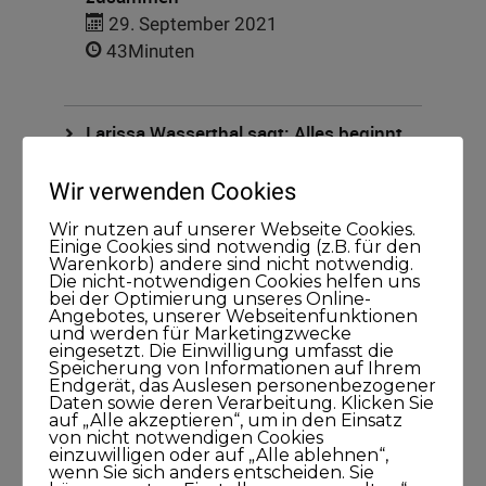
29. September 2021
43Minuten
Larissa Wasserthal sagt: Alles beginnt
bei Dir selbst
Wir verwenden Cookies
15. April 2021
45Minuten
Wir nutzen auf unserer Webseite Cookies.
Einige Cookies sind notwendig (z.B. für den
Warenkorb) andere sind nicht notwendig.
Die nicht-notwendigen Cookies helfen uns
bei der Optimierung unseres Online-
Angebotes, unserer Webseitenfunktionen
und werden für Marketingzwecke
eingesetzt. Die Einwilligung umfasst die
Speicherung von Informationen auf Ihrem
Endgerät, das Auslesen personenbezogener
Kategorien
Daten sowie deren Verarbeitung. Klicken Sie
auf „Alle akzeptieren“, um in den Einsatz
von nicht notwendigen Cookies
Blog
einzuwilligen oder auf „Alle ablehnen“,
wenn Sie sich anders entscheiden. Sie