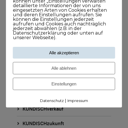
können unter „Einstellungen verwalten“
detaillierte Informationen der von uns
KUNDISCHgedacht
eingesetzten Arten von Cookies erhalten
und deren Einstellungen aufrufen. Sie
können die Einstellungen jederzeit
KUNDISCHimpuls
aufrufen und Cookies auch nachträglich
jederzeit abwählen (z.B. in der
Datenschutzerklärung oder unten auf
KUNDISCHkonkret
unserer Webseite).
KUNDISCHleben
Alle akzeptieren
KUNDISCHpositioniert
Alle ablehnen
KUNDISCHstory
Einstellungen
KUNDISCHstrategie
|
Datenschutz
Impressum
KUNDISCHverkauf
KUNDISCHzukunft