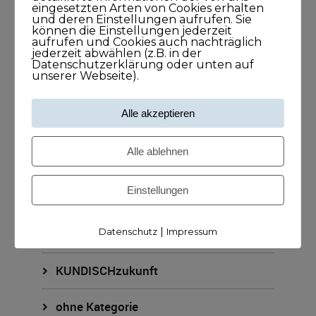
eingesetzten Arten von Cookies erhalten
KUNDISCHimpuls
und deren Einstellungen aufrufen. Sie
können die Einstellungen jederzeit
aufrufen und Cookies auch nachträglich
jederzeit abwählen (z.B. in der
KUNDISCHkonkret
Datenschutzerklärung oder unten auf
unserer Webseite).
KUNDISCHleben
Alle akzeptieren
KUNDISCHpositioniert
Alle ablehnen
KUNDISCHstory
Einstellungen
KUNDISCHstrategie
|
Datenschutz
Impressum
KUNDISCHverkauf
KUNDISCHzukunft
ohne Kategorie