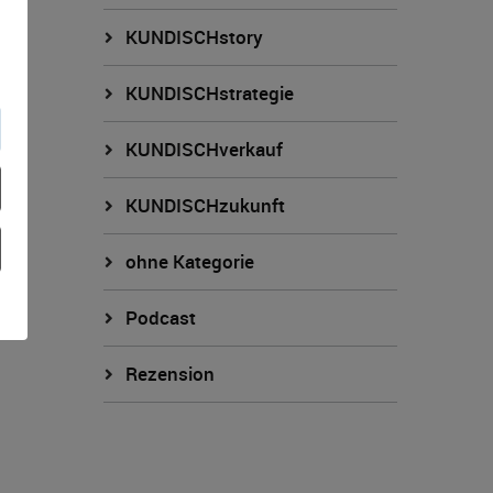
KUNDISCHstory
KUNDISCHstrategie
KUNDISCHverkauf
KUNDISCHzukunft
ohne Kategorie
Podcast
Rezension