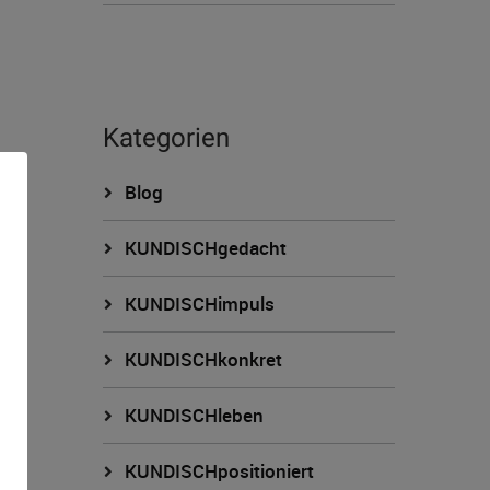
Kategorien
Blog
KUNDISCHgedacht
KUNDISCHimpuls
KUNDISCHkonkret
n
KUNDISCHleben
KUNDISCHpositioniert