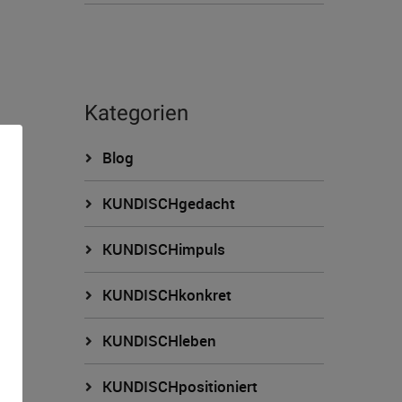
Kategorien
Blog
KUNDISCHgedacht
KUNDISCHimpuls
KUNDISCHkonkret
n
KUNDISCHleben
KUNDISCHpositioniert