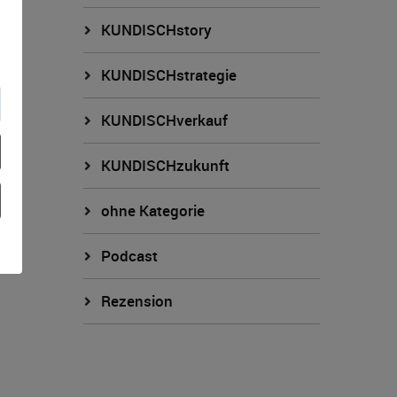
KUNDISCHstory
KUNDISCHstrategie
KUNDISCHverkauf
KUNDISCHzukunft
ohne Kategorie
Podcast
Rezension