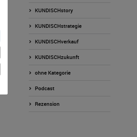
KUNDISCHstory
KUNDISCHstrategie
KUNDISCHverkauf
KUNDISCHzukunft
ohne Kategorie
Podcast
Rezension