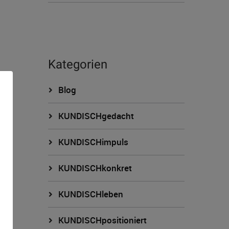
Kategorien
Blog
KUNDISCHgedacht
KUNDISCHimpuls
KUNDISCHkonkret
n
KUNDISCHleben
KUNDISCHpositioniert