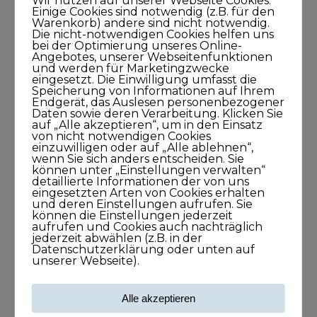
Wir nutzen auf unserer Webseite Cookies.
Einige Cookies sind notwendig (z.B. für den
Warenkorb) andere sind nicht notwendig.
KUNDISCHgedacht
Die nicht-notwendigen Cookies helfen uns
bei der Optimierung unseres Online-
Angebotes, unserer Webseitenfunktionen
und werden für Marketingzwecke
KUNDISCHimpuls
eingesetzt. Die Einwilligung umfasst die
Speicherung von Informationen auf Ihrem
Endgerät, das Auslesen personenbezogener
KUNDISCHkonkret
Daten sowie deren Verarbeitung. Klicken Sie
auf „Alle akzeptieren“, um in den Einsatz
von nicht notwendigen Cookies
KUNDISCHleben
einzuwilligen oder auf „Alle ablehnen“,
wenn Sie sich anders entscheiden. Sie
können unter „Einstellungen verwalten“
KUNDISCHpositioniert
detaillierte Informationen der von uns
eingesetzten Arten von Cookies erhalten
und deren Einstellungen aufrufen. Sie
KUNDISCHstory
können die Einstellungen jederzeit
aufrufen und Cookies auch nachträglich
jederzeit abwählen (z.B. in der
Datenschutzerklärung oder unten auf
KUNDISCHstrategie
unserer Webseite).
KUNDISCHverkauf
Alle akzeptieren