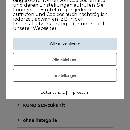
eingesetzten Arten von Cookies erhalten
KUNDISCHimpuls
und deren Einstellungen aufrufen. Sie
können die Einstellungen jederzeit
aufrufen und Cookies auch nachträglich
KUNDISCHkonkret
jederzeit abwählen (z.B. in der
Datenschutzerklärung oder unten auf
unserer Webseite).
KUNDISCHleben
Alle akzeptieren
KUNDISCHpositioniert
Alle ablehnen
KUNDISCHstory
KUNDISCHstrategie
Einstellungen
KUNDISCHverkauf
|
Datenschutz
Impressum
KUNDISCHzukunft
ohne Kategorie