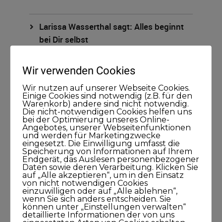
Larissa Wasserthal sagt: Alles beginnt
bei Dir selbst
15. April 2021
45Minuten
Wir verwenden Cookies
Wir nutzen auf unserer Webseite Cookies.
Einige Cookies sind notwendig (z.B. für den
Warenkorb) andere sind nicht notwendig.
Die nicht-notwendigen Cookies helfen uns
bei der Optimierung unseres Online-
Angebotes, unserer Webseitenfunktionen
und werden für Marketingzwecke
eingesetzt. Die Einwilligung umfasst die
Kategorien
Speicherung von Informationen auf Ihrem
Endgerät, das Auslesen personenbezogener
Daten sowie deren Verarbeitung. Klicken Sie
Blog
auf „Alle akzeptieren“, um in den Einsatz
von nicht notwendigen Cookies
einzuwilligen oder auf „Alle ablehnen“,
KUNDISCHgedacht
wenn Sie sich anders entscheiden. Sie
können unter „Einstellungen verwalten“
detaillierte Informationen der von uns