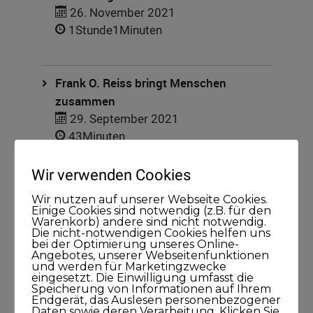
26. November 2021
1Stunde1Minuten
Frank O. Reiss bringt Menschen
zusammen
29. September 2021
43Minuten
Wir verwenden Cookies
Larissa Wasserthal sagt: Alles beginnt
Wir nutzen auf unserer Webseite Cookies.
bei Dir selbst
Einige Cookies sind notwendig (z.B. für den
Warenkorb) andere sind nicht notwendig.
15. April 2021
Die nicht-notwendigen Cookies helfen uns
45Minuten
bei der Optimierung unseres Online-
Angebotes, unserer Webseitenfunktionen
und werden für Marketingzwecke
eingesetzt. Die Einwilligung umfasst die
Speicherung von Informationen auf Ihrem
Endgerät, das Auslesen personenbezogener
Daten sowie deren Verarbeitung. Klicken Sie