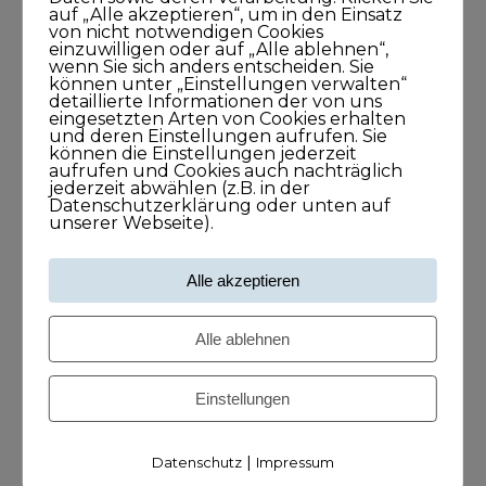
auf „Alle akzeptieren“, um in den Einsatz
von nicht notwendigen Cookies
einzuwilligen oder auf „Alle ablehnen“,
wenn Sie sich anders entscheiden. Sie
Kategorien
können unter „Einstellungen verwalten“
detaillierte Informationen der von uns
eingesetzten Arten von Cookies erhalten
Blog
und deren Einstellungen aufrufen. Sie
können die Einstellungen jederzeit
aufrufen und Cookies auch nachträglich
KUNDISCHgedacht
jederzeit abwählen (z.B. in der
Datenschutzerklärung oder unten auf
unserer Webseite).
KUNDISCHimpuls
Alle akzeptieren
KUNDISCHkonkret
Alle ablehnen
KUNDISCHleben
Einstellungen
KUNDISCHpositioniert
KUNDISCHstory
|
Datenschutz
Impressum