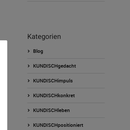
Kategorien
Blog
KUNDISCHgedacht
KUNDISCHimpuls
KUNDISCHkonkret
n
KUNDISCHleben
KUNDISCHpositioniert