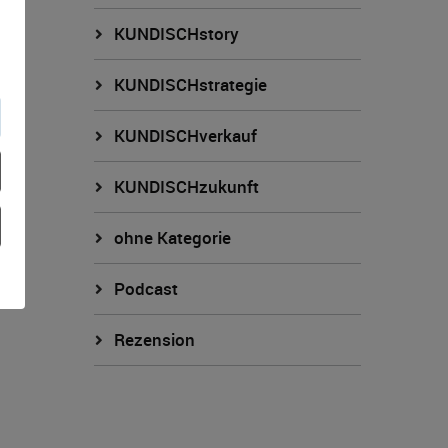
KUNDISCHstory
KUNDISCHstrategie
KUNDISCHverkauf
KUNDISCHzukunft
ohne Kategorie
Podcast
Rezension