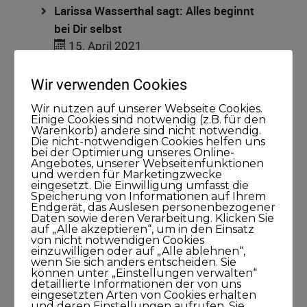
Larissa Wasserthal sagt: Alles beginnt
bei Dir selbst
15. April 2021
45Minuten
Wir verwenden Cookies
Wir nutzen auf unserer Webseite Cookies.
Einige Cookies sind notwendig (z.B. für den
Warenkorb) andere sind nicht notwendig.
Die nicht-notwendigen Cookies helfen uns
bei der Optimierung unseres Online-
Angebotes, unserer Webseitenfunktionen
und werden für Marketingzwecke
Kategorien
eingesetzt. Die Einwilligung umfasst die
Speicherung von Informationen auf Ihrem
Endgerät, das Auslesen personenbezogener
Blog
Daten sowie deren Verarbeitung. Klicken Sie
auf „Alle akzeptieren“, um in den Einsatz
von nicht notwendigen Cookies
KUNDISCHgedacht
einzuwilligen oder auf „Alle ablehnen“,
wenn Sie sich anders entscheiden. Sie
können unter „Einstellungen verwalten“
KUNDISCHimpuls
detaillierte Informationen der von uns
eingesetzten Arten von Cookies erhalten
und deren Einstellungen aufrufen. Sie