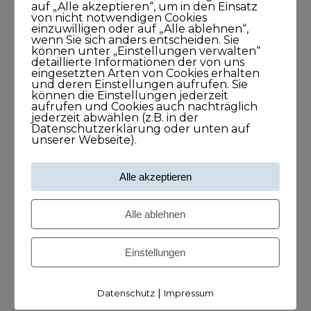
auf „Alle akzeptieren“, um in den Einsatz
von nicht notwendigen Cookies
einzuwilligen oder auf „Alle ablehnen“,
wenn Sie sich anders entscheiden. Sie
Kategorien
können unter „Einstellungen verwalten“
detaillierte Informationen der von uns
eingesetzten Arten von Cookies erhalten
Blog
und deren Einstellungen aufrufen. Sie
können die Einstellungen jederzeit
aufrufen und Cookies auch nachträglich
KUNDISCHgedacht
jederzeit abwählen (z.B. in der
Datenschutzerklärung oder unten auf
unserer Webseite).
KUNDISCHimpuls
Alle akzeptieren
KUNDISCHkonkret
Alle ablehnen
KUNDISCHleben
Einstellungen
KUNDISCHpositioniert
KUNDISCHstory
|
Datenschutz
Impressum