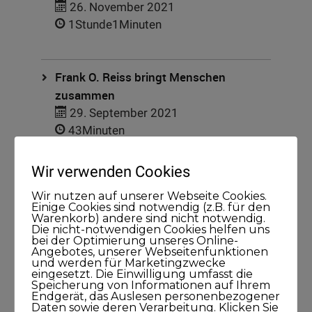
26. November 2021
1Stunde1Minuten
Frank O. Reiss bringt Menschen
zusammen
29. September 2021
43Minuten
Wir verwenden Cookies
Larissa Wasserthal sagt: Alles beginnt
Wir nutzen auf unserer Webseite Cookies.
bei Dir selbst
Einige Cookies sind notwendig (z.B. für den
Warenkorb) andere sind nicht notwendig.
15. April 2021
Die nicht-notwendigen Cookies helfen uns
45Minuten
bei der Optimierung unseres Online-
Angebotes, unserer Webseitenfunktionen
und werden für Marketingzwecke
eingesetzt. Die Einwilligung umfasst die
Speicherung von Informationen auf Ihrem
Endgerät, das Auslesen personenbezogener
Daten sowie deren Verarbeitung. Klicken Sie