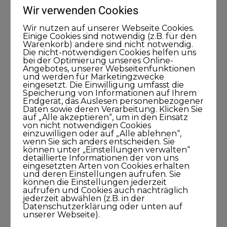
Wir verwenden Cookies
Kategorien
Wir nutzen auf unserer Webseite Cookies.
Einige Cookies sind notwendig (z.B. für den
Warenkorb) andere sind nicht notwendig.
Die nicht-notwendigen Cookies helfen uns
Blog
bei der Optimierung unseres Online-
Angebotes, unserer Webseitenfunktionen
und werden für Marketingzwecke
KUNDISCHgedacht
eingesetzt. Die Einwilligung umfasst die
Speicherung von Informationen auf Ihrem
Endgerät, das Auslesen personenbezogener
KUNDISCHimpuls
Daten sowie deren Verarbeitung. Klicken Sie
auf „Alle akzeptieren“, um in den Einsatz
von nicht notwendigen Cookies
KUNDISCHkonkret
einzuwilligen oder auf „Alle ablehnen“,
wenn Sie sich anders entscheiden. Sie
können unter „Einstellungen verwalten“
KUNDISCHleben
detaillierte Informationen der von uns
eingesetzten Arten von Cookies erhalten
und deren Einstellungen aufrufen. Sie
können die Einstellungen jederzeit
KUNDISCHpositioniert
aufrufen und Cookies auch nachträglich
jederzeit abwählen (z.B. in der
Datenschutzerklärung oder unten auf
KUNDISCHstory
unserer Webseite).