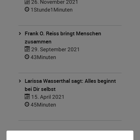
26. November 2021
1Stunde1Minuten
Frank O. Reiss bringt Menschen
zusammen
29. September 2021
43Minuten
Larissa Wasserthal sagt: Alles beginnt
bei Dir selbst
15. April 2021
45Minuten